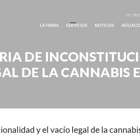
Tel :
(52 
LA FIRMA
SERVICIOS
NOTICIAS
AFILIAC
RIA DE INCONSTITUCI
GAL DE LA CANNABIS 
icaciones
La declaratoria de inconstitucionalidad y el vacío legal de la ca
ionalidad y el vacío legal de la cannab