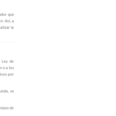
eador que
e. Así, a
alizar la
a Ley de
n o a los
ivos por
unda, se
 plazo de