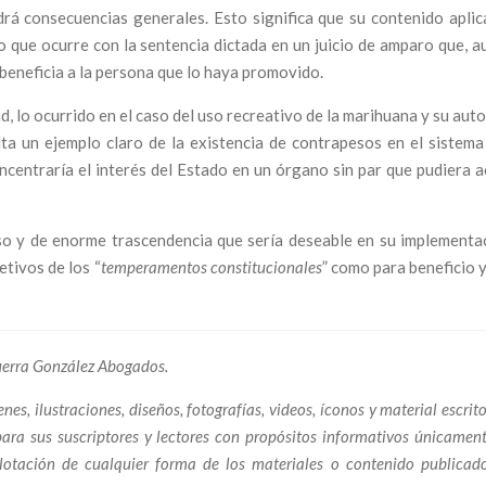
rá consecuencias generales. Esto significa que su contenido aplic
lo que ocurre con la sentencia dictada en un juicio de amparo que, 
 beneficia a la persona que lo haya promovido.
ad, lo ocurrido en el caso del uso recreativo de la marihuana y su aut
ta un ejemplo claro de la existencia de contrapesos en el sistema 
ncentraría el interés del Estado en un órgano sin par que pudiera a
oso y de enorme trascendencia que sería deseable en su implementa
etivos de los “
temperamentos constitucionales
” como para beneficio 
Guerra González Abogados.
es, ilustraciones, diseños, fotografías, videos, íconos y material escri
para sus suscriptores y lectores con propósitos informativos únicament
xplotación de cualquier forma de los materiales o contenido publica