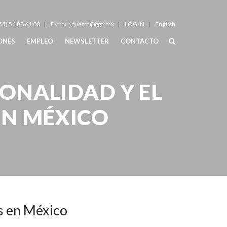
55) 54 88 61 00
E-mail :
guerra@gga.mx
LOG IN
English
IONES
EMPLEO
NEWSLETTER
CONTACTO
ONALIDAD Y EL
EN MÉXICO
nnabis en México
is en México