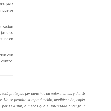
ará para
aunque se
orización
jurídico
ctuar en
ción con
y control
to, está protegido por derechos de autor, marcas y demás
e. No se permite la reproducción, modificación, copia,
do por LexLatin, a menos que el interesado obtenga la