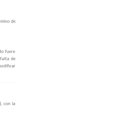
érmino de
do fuere
falta de
odificar
, con la