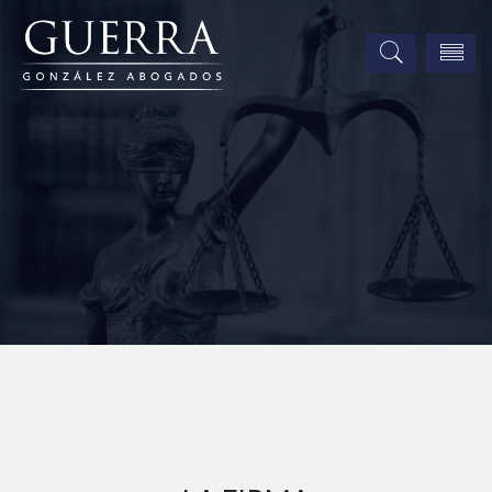
Hemos representado los juicios como
Deudor de mayor valor y como
Acreedor con mayor recuperación
registrados en México.