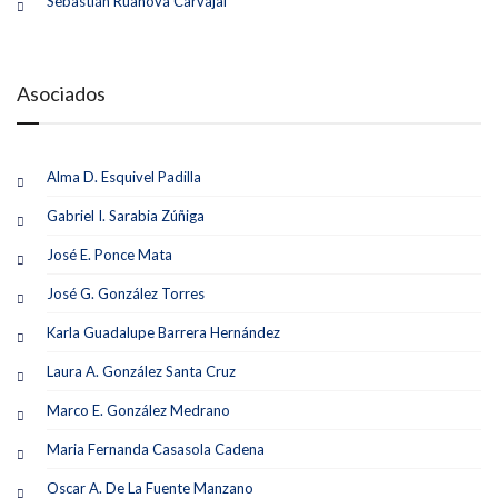
Sebastián Ruanova Carvajal
Asociados
Alma D. Esquivel Padilla
Gabriel I. Sarabia Zúñiga
José E. Ponce Mata
José G. González Torres
Karla Guadalupe Barrera Hernández
Laura A. González Santa Cruz
Marco E. González Medrano
Maria Fernanda Casasola Cadena
Oscar A. De La Fuente Manzano