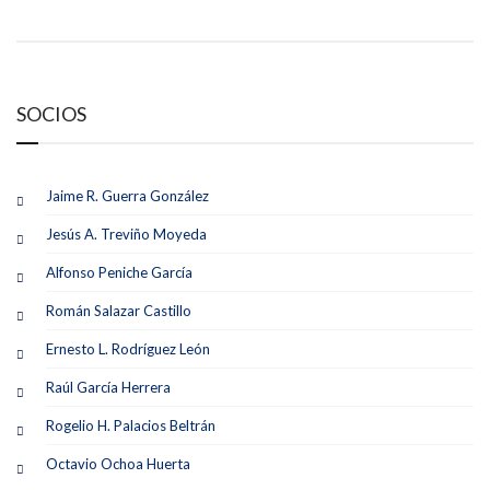
SOCIOS
Jaime R. Guerra González
Jesús A. Treviño Moyeda
Alfonso Peniche García
Román Salazar Castillo
Ernesto L. Rodríguez León
Raúl García Herrera
Rogelio H. Palacios Beltrán
Octavio Ochoa Huerta