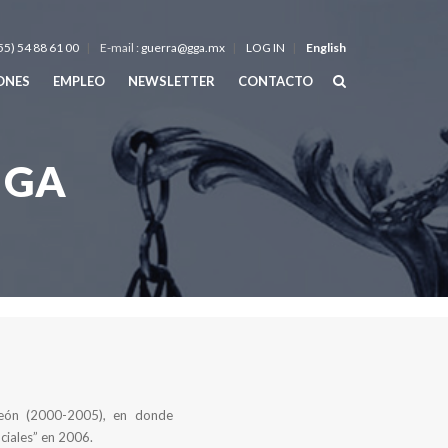
55) 54 88 61 00
E-mail :
guerra@gga.mx
LOG IN
English
IONES
EMPLEO
NEWSLETTER
CONTACTO
IGA
eón (2000-2005), en donde
ociales” en 2006.