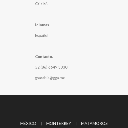
Crisis”.
Idiomas.
Español
Contacto.
52 (86) 6649 3330
gsarabia@gga.mx
MÉXICO | MONTERREY | MATAMOROS