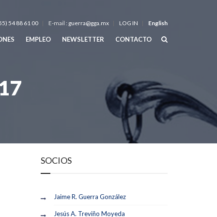
55) 54 88 61 00
E-mail :
guerra@gga.mx
LOG IN
English
IONES
EMPLEO
NEWSLETTER
CONTACTO
17
SOCIOS
Jaime R. Guerra González
Jesús A. Treviño Moyeda