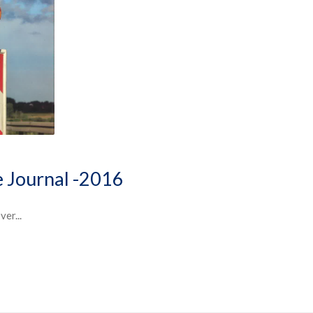
e Journal -2016
er...