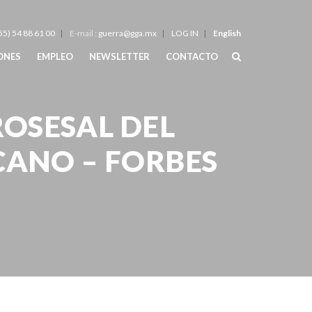
55) 54 88 61 00
E-mail :
guerra@gga.mx
LOG IN
English
IONES
EMPLEO
NEWSLETTER
CONTACTO
ROSESAL DEL
ANO – FORBES
RSAL MEXICANO – FORBES MÉXICO