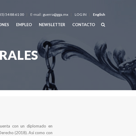
55) 54 88 61 00
E-mail :
guerra@gga.mx
LOG IN
English
IONES
EMPLEO
NEWSLETTER
CONTACTO
RALES
 Cuenta con un diplomado en
 Derecho (2018). Así como con