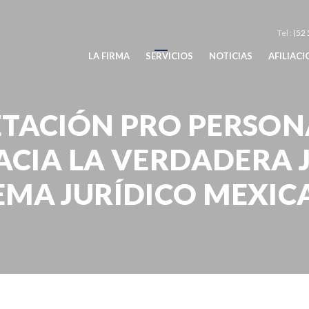
Tel :
(52 
LA FIRMA
SERVICIOS
NOTICIAS
AFILIAC
RETACIÓN PRO PERSON
CIA LA VERDADERA J
EMA JURÍDICO MEXI
a interpretación pro persona de la norma, el camino hacia la verdadera justici