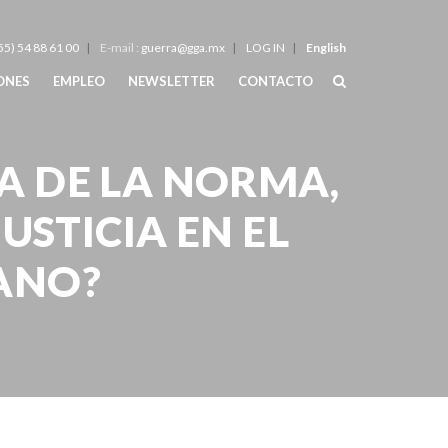
55) 54 88 61 00
E-mail :
guerra@gga.mx
LOG IN
English
IONES
EMPLEO
NEWSLETTER
CONTACTO
A DE LA NORMA,
USTICIA EN EL
CANO?
a en el sistema jurídico mexicano?